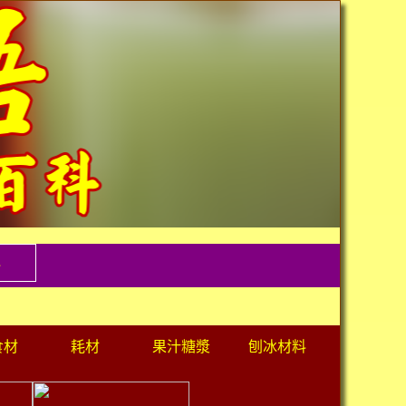
料
食材
耗材
果汁糖漿
刨冰材料