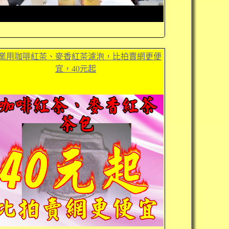
業用咖啡紅茶、麥香紅茶濾泡，比拍賣網更便
宜，40元起