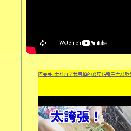
阿美美/ 太神奇了我丟掉的蝶豆花種子竟然發