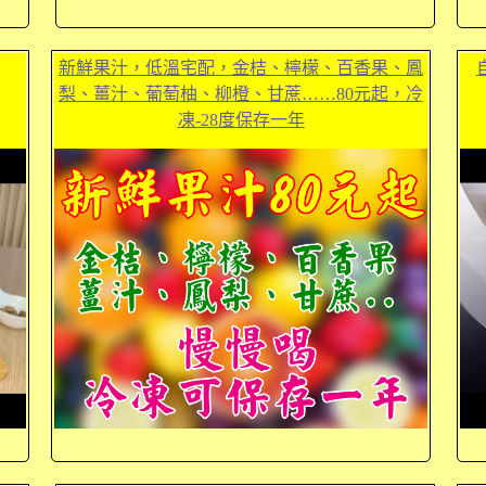
新鮮果汁，低溫宅配，金桔、檸檬、百香果、鳳
梨、薑汁、葡萄柚、柳橙、甘蔗……80元起，冷
凍-28度保存一年