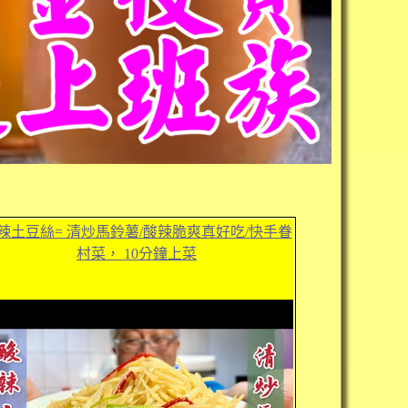
辣土豆絲= 清炒馬鈴薯/酸辣脆爽真好吃/快手眷
村菜， 10分鐘上菜