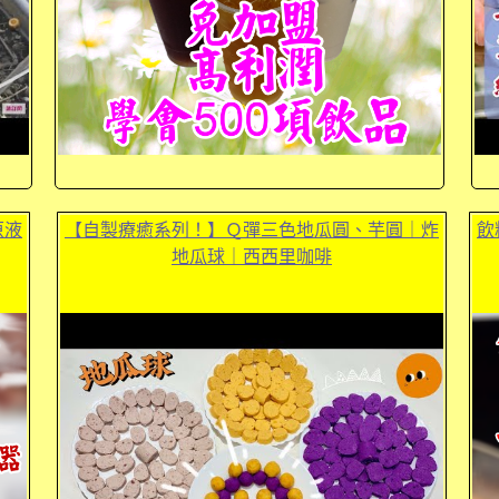
原液
【自製療癒系列！】Ｑ彈三色地瓜圓、芋圓｜炸
飲
地瓜球｜西西里咖啡