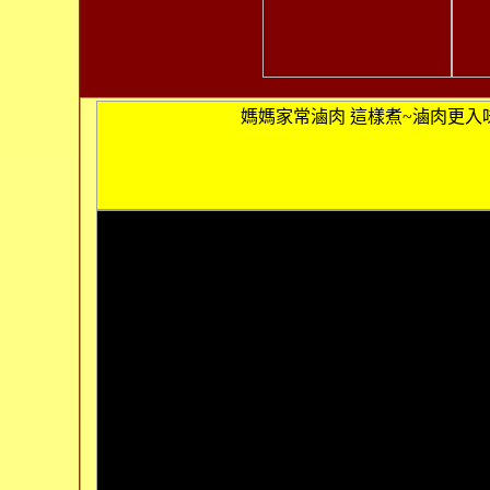
媽媽家常滷肉 這樣煮~滷肉更入