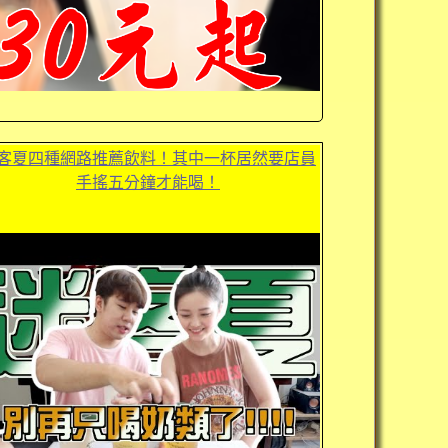
客夏四種網路推薦飲料！其中一杯居然要店員
手搖五分鐘才能喝！