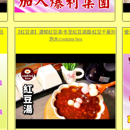
低
【紅豆湯】濃郁紅豆湯/冬至紅豆湯圓/紅豆千萬別
營
泡水/cooking box