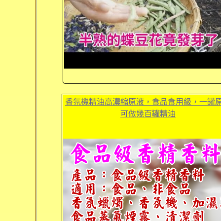
香氛機精油高濃縮原液，食品食用級，一罐
可做幾百罐精油