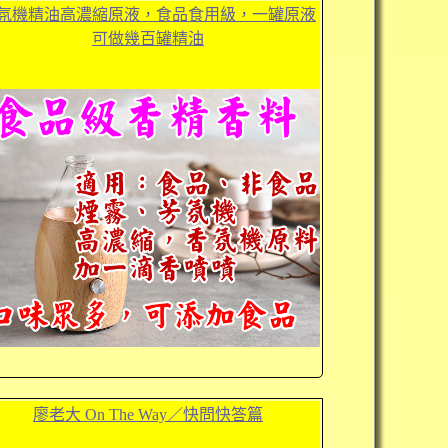
氛機精油高濃縮原液，食品食用級，一罐原液
可做幾百罐精油
廖老大 On The Way／快問快答篇