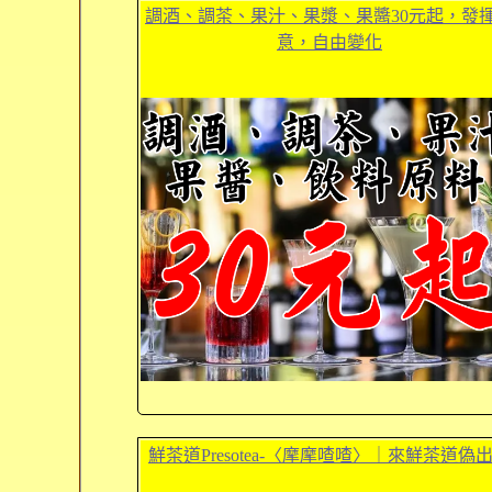
調酒、調茶、果汁、果漿、果醬30元起，發
意，自由變化
鮮茶道Presotea-〈摩摩喳喳〉｜來鮮茶道偽