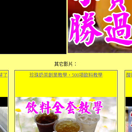
其它影片：
芽了
珍珠奶茶創業教學，500項飲料教學
酸