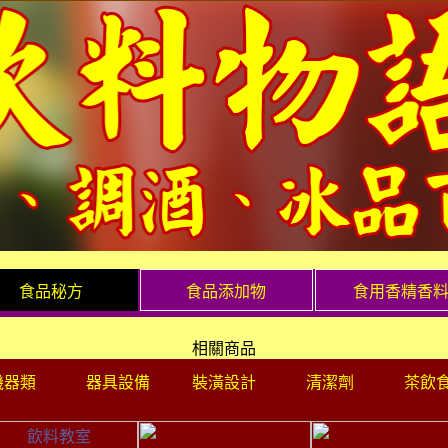
食品秘方
食品添加物
食用香精香
相關商品
機器類
器具設備
裝潢設計
清潔劑
茶飲