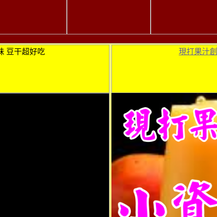
味 豆干超好吃
現打果汁