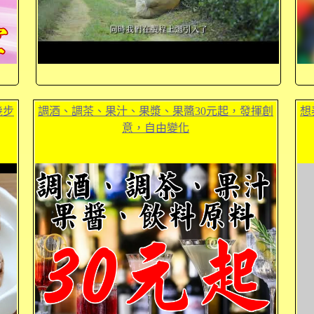
幾步
調酒、調茶、果汁、果漿、果醬30元起，發揮創
想
意，自由變化