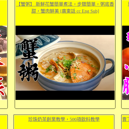
【蟹粥】 新鮮花蟹簡單煮法，步驟簡單，粥底香
甜，蟹肉鮮美 [廣東話 cc Eng Sub]
珍珠奶茶創業教學，500項飲料教學
賣