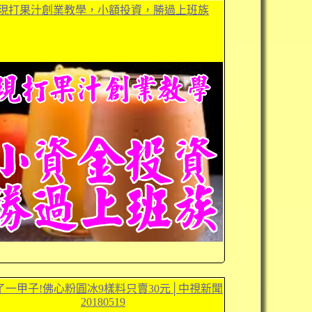
現打果汁創業教學，小額投資，勝過上班族
了一甲子!佛心粉圓冰9樣料只賣30元│中視新聞
20180519