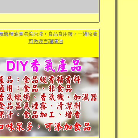
氛機精油高濃縮原液，食品食用級，一罐原液
可做幾百罐精油