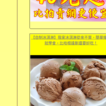
【自制冰淇淋】我家冰淇淋從來不買，簡單
就學會，比哈根達斯還要好吃！