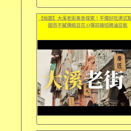
【桃園】大溪老街美食探索！平價好吃港式
甜而不膩傳統豆花 Q彈蒜辣招牌滷豆乾