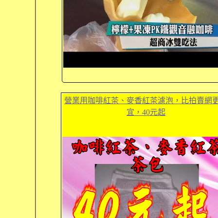
營業用咖啡紅茶、麥香紅茶濾泡，比拍賣網
宜，40元起