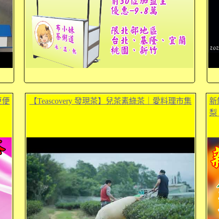
更便
【Teascovery 發現茶】兒茶素綠茶｜愛料理市集
新
梨