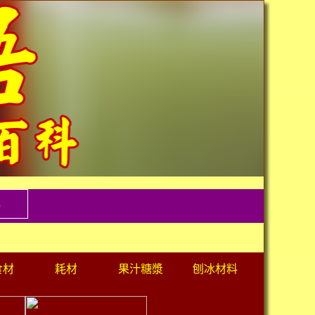
料
食材
耗材
果汁糖漿
刨冰材料