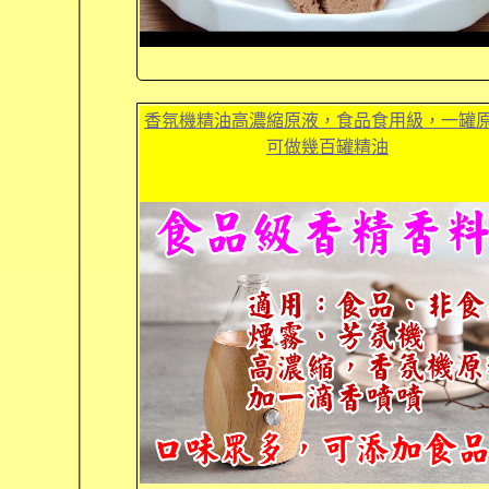
香氛機精油高濃縮原液，食品食用級，一罐
可做幾百罐精油