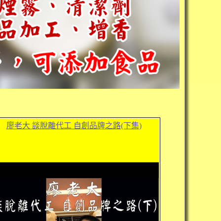
廖老大 談脫離代工 自創品牌之路(下集)