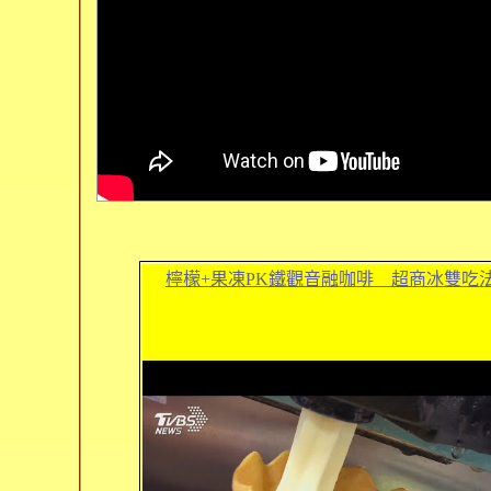
檸檬+果凍PK鐵觀音融咖啡 超商冰雙吃