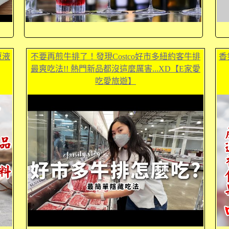
原液
不要再煎牛排了！發現Costco好市多紐約客牛排
香
最爽吃法!! 熱門新品都沒這麼厲害...XD【E家愛
吃愛旅遊】