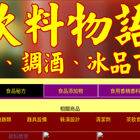
食品秘方
食品添加物
食用香精香
相關商品
機器類
器具設備
裝潢設計
清潔劑
茶飲