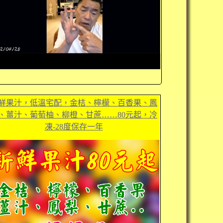
鮮果汁，低溫宅配，金桔、檸檬、百香果、鳳
、薑汁、葡萄柚、柳橙、甘蔗……80元起，冷
凍-28度保存一年