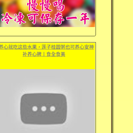
养心就吃这些水果，莲子桂圆粥也可养心安神
补养心脾丨食全食美