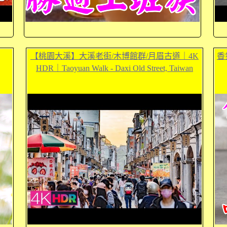
【桃園大溪】大溪老街/木博館群/月眉古道｜4K
香
HDR｜Taoyuan Walk - Daxi Old Street, Taiwan