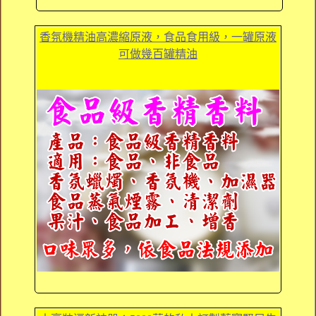
香氛機精油高濃縮原液，食品食用級，一罐原液
可做幾百罐精油