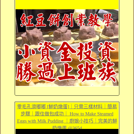
零毛孔滑嘟嘟 [鮮奶燉蛋]｜只需三樣材料｜簡易
步驟｜跟住做包成功｜ How to Make Steamed
Eggs with Milk Pudding ｜廚娘小技巧｜完美的鮮
奶燉蛋 @365d