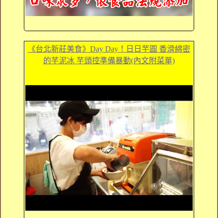
《台北新莊美食》Day Day！日日芋圓 香滑綿密
的芋泥冰 芋頭控準備暴動(內文附菜單)