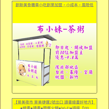
創新美食攤車小吃創業加盟，小成本，風險低
【景美夜市 景美捷運2號出口 讀書繪畫好地方】
●繪畫●讀書●簡餐火鍋●Wi-Fi●插座【i99