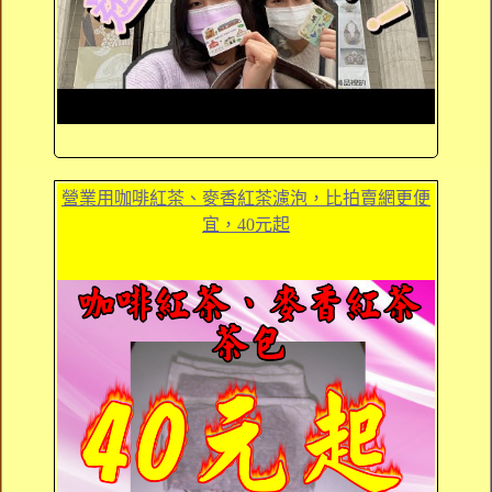
營業用咖啡紅茶、麥香紅茶濾泡，比拍賣網更便
宜，40元起