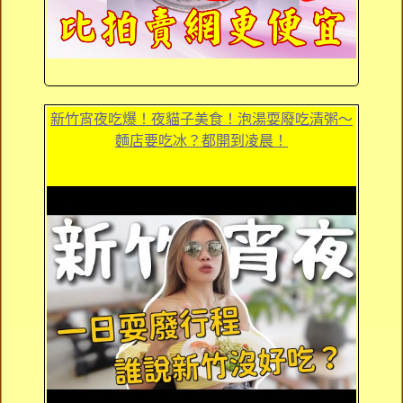
新竹宵夜吃爆！夜貓子美食！泡湯耍廢吃清粥～
麵店要吃冰？都開到凌晨！