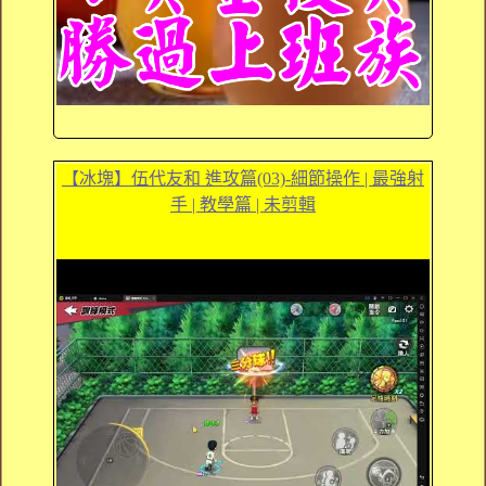
【冰塊】伍代友和 進攻篇(03)-細節操作 | 最強射
手 | 教學篇 | 未剪輯