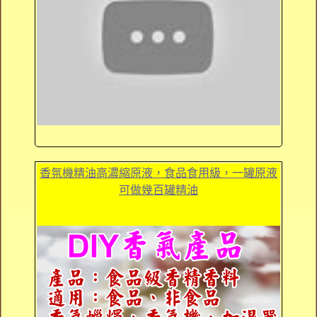
香氛機精油高濃縮原液，食品食用級，一罐原液
可做幾百罐精油