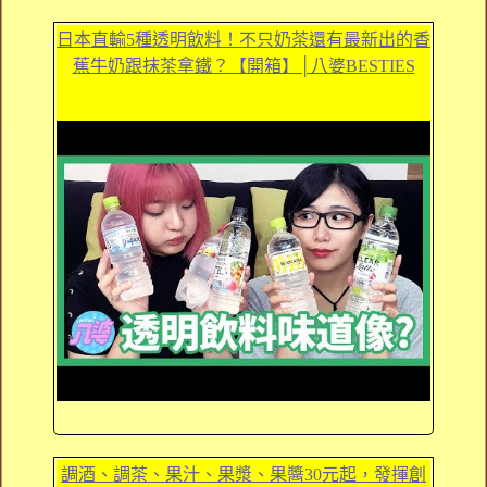
日本直輸5種透明飲料！不只奶茶還有最新出的香
蕉牛奶跟抹茶拿鐵？【開箱】│八婆BESTIES
調酒、調茶、果汁、果漿、果醬30元起，發揮創