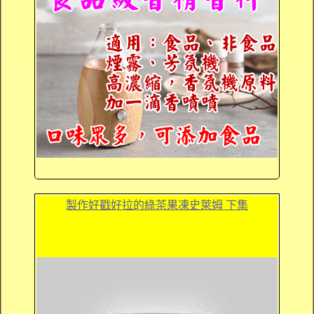
製作好戳好拉的綠茶果凍史萊姆 下集