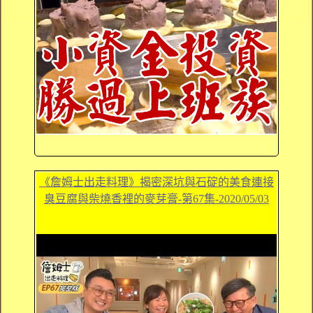
《詹姆士出走料理》揭密深坑與石碇的美食連接
臭豆腐與柴燒香裡的麥芽膏-第67集-2020/05/03