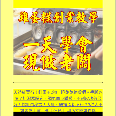
天然紅寶石！紅棗＋2物，睡飽飽補虛虧。手腳冰
冷？排濕寒喝它，調氣血身體暖，不削皮功效最
好！挑紅棗秘訣！太紅、皺褶深都不行？3種人不
可多吃｜薑｜粥｜便秘｜ 胡乃文開講直播
Dr.HU_110