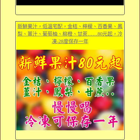
新鮮果汁，低溫宅配，金桔、檸檬、百香果、鳳
梨、薑汁、葡萄柚、柳橙、甘蔗……80元起，冷
凍-28度保存一年