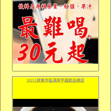
20211屏東市區清原芋圓飲品總店