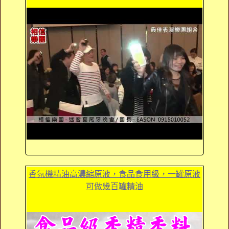
香氛機精油高濃縮原液，食品食用級，一罐原液
可做幾百罐精油