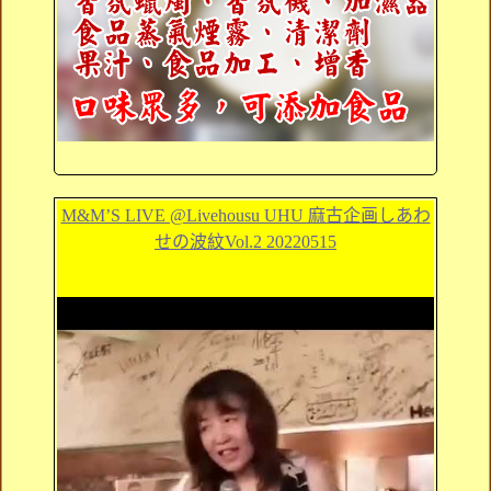
M&M’S LIVE @Livehousu UHU 麻古企画しあわ
せの波紋Vol.2 20220515