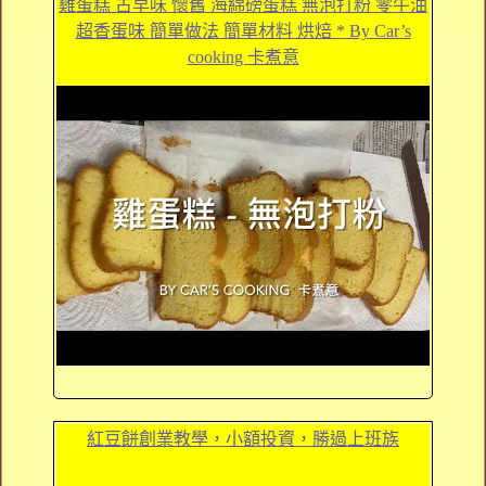
雞蛋糕 古早味 懷舊 海綿磅蛋糕 無泡打粉 零牛油
超香蛋味 簡單做法 簡單材料 烘焙 * By Car’s
cooking 卡煮意
紅豆餅創業教學，小額投資，勝過上班族