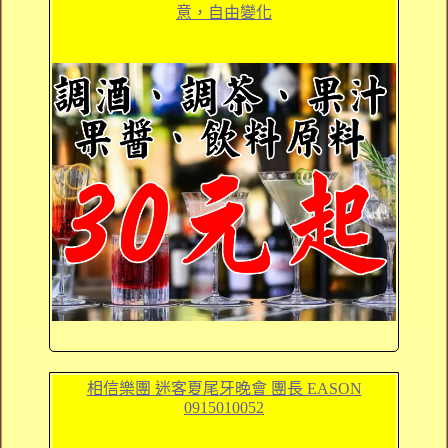
意，自由變化
相信樂團 迷客夏尾牙晚會 團長 EASON
0915010052